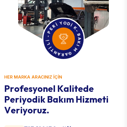
İ
R
Y
E
O
P
D
-
İ
K
İ
L
-
B
İ
T
A
N
K
A
I
R
M
A
G
HER MARKA ARACINIZ İÇİN
P
r
o
f
e
s
y
o
n
e
l
K
a
l
i
t
e
d
e
P
e
r
i
y
o
d
i
k
B
a
k
ı
m
H
i
z
m
e
t
i
V
e
r
i
y
o
r
u
z
.