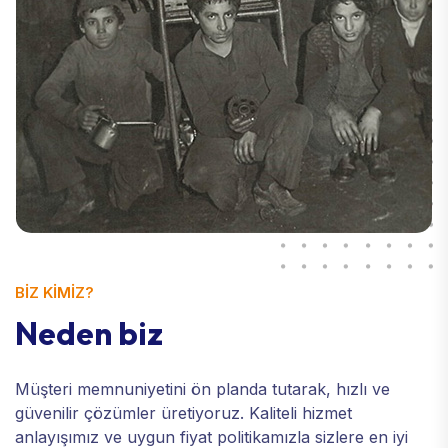
BİZ KİMİZ?
N
e
d
e
n
b
i
z
Müşteri memnuniyetini ön planda tutarak, hızlı ve
güvenilir çözümler üretiyoruz. Kaliteli hizmet
anlayışımız ve uygun fiyat politikamızla sizlere en iyi