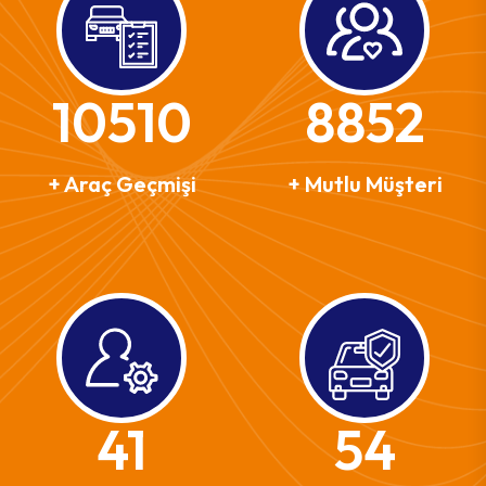
10510
8852
+ Araç Geçmişi
+ Mutlu Müşteri
42
56