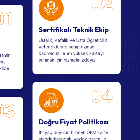
02
01
Sertifikalı Teknik Ekip
Ustalık, Kafalık ve Usta Öğreticilik
yeteneklerine sahip uzman
kadromuz ile en yüksek kaliteyi
tamir
sunmak için hizmetinizdeyiz.
ızlı,
kilde
04
03
Doğru Fiyat Politikası
İhtiyaç duyulan hizmeti OEM kalite
standartlarındaki yedek parça ile