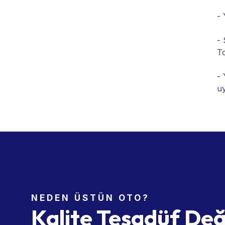
- 
- 
To
- 
uy
NEDEN ÜSTÜN OTO?
Kalite Tesadüf Değ