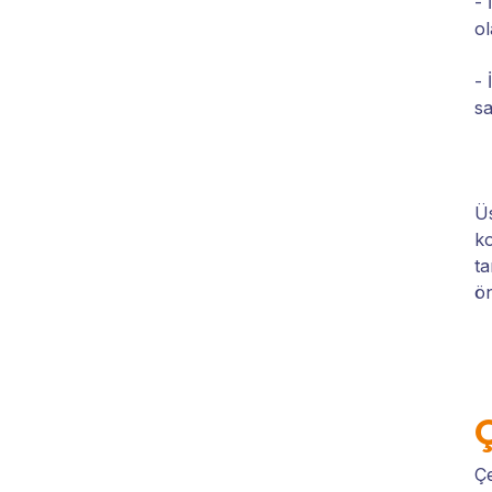
- 
ol
- 
sa
Üs
ko
ta
ön
Ç
Çe