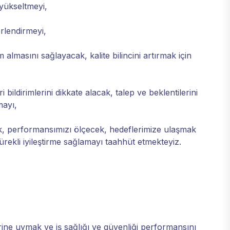
ı yükseltmeyi,
rlendirmeyi,
almasını sağlayacak, kalite bilincini artırmak için
i bildirimlerini dikkate alacak, talep ve beklentilerini
mayı,
ek, performansımızı ölçecek, hedeflerimize ulaşmak
sürekli iyileştirme sağlamayı taahhüt etmekteyiz.
ı
erine uymak ve iş sağlığı ve güvenliği performansını