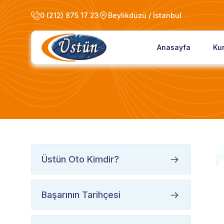
0 (212) 875 17 23
Beylikdüzü / İstanbul
Anasayfa
Ku
Üstün Oto Kimdir?
Başarının Tarihçesi