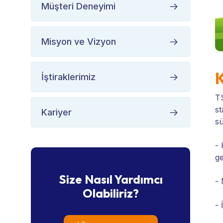
Müşteri Deneyimi
Misyon ve Vizyon
K
İştiraklerimiz
TS
st
Kariyer
sü
- 
ge
Size Nasıl Yardımcı
- 
Olabiliriz?
- 