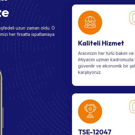
ze
eşfedeli uzun zaman oldu. O
zi her fırsatta ispatlamaya
Kaliteli Hizmet
Aracınızın her türlü bakım ve 
ihtiyacını uzman kadromuzla h
güvenilir ve ekonomik bir şe
karşılıyoruz.
TSE-12047