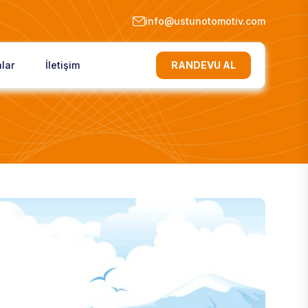
info@ustunotomotiv.com
lar
İletişim
RANDEVU AL