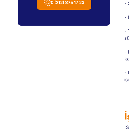
0 (212) 875 17 23
- 
- 
- 
sü
- 
ka
- 
iç
İ
IS