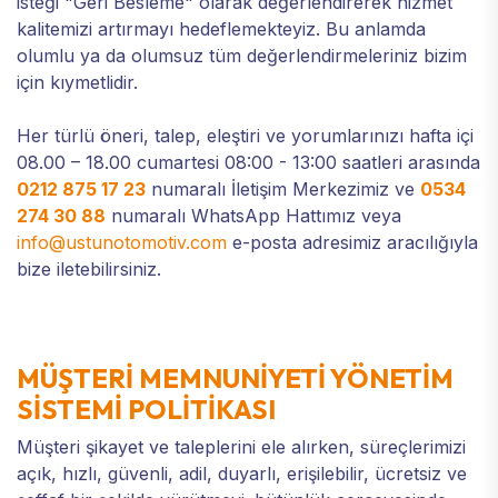
isteği "Geri Besleme" olarak değerlendirerek hizmet
kalitemizi artırmayı hedeflemekteyiz. Bu anlamda
olumlu ya da olumsuz tüm değerlendirmeleriniz bizim
için kıymetlidir.
Her türlü öneri, talep, eleştiri ve yorumlarınızı hafta içi
08.00 – 18.00 cumartesi 08:00 - 13:00 saatleri arasında
0212 875 17 23
numaralı İletişim Merkezimiz ve
0534
274 30 88
numaralı WhatsApp Hattımız veya
info@ustunotomotiv.com
e-posta adresimiz aracılığıyla
bize iletebilirsiniz.
MÜŞTERİ MEMNUNİYETİ YÖNETİM
SİSTEMİ POLİTİKASI
Müşteri şikayet ve taleplerini ele alırken, süreçlerimizi
açık, hızlı, güvenli, adil, duyarlı, erişilebilir, ücretsiz ve